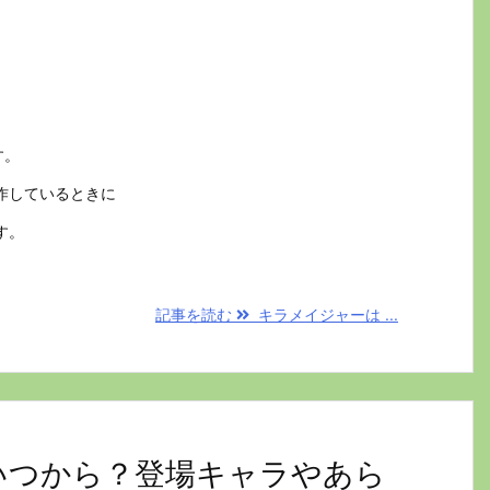
す。
作しているときに
す。
記事を読む
キラメイジャーは ...
はいつから？登場キャラやあら