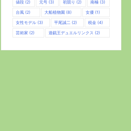
値段
(2)
元号
(3)
初競り
(2)
南極
(3)
台風
(2)
大船植物園
(8)
女優
(1)
女性モデル
(3)
平尾誠二
(2)
税金
(4)
芸術家
(2)
遊戯王デュエルリンクス
(2)