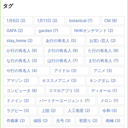
タグ
1月6日
(2)
1月11日
(2)
botanical
(7)
CM
(8)
GAFA
(2)
garden
(7)
NHKオンデマンド
(2)
stay_home
(2)
あ行の有名人
(5)
お笑い芸人
(2)
か行の有名人
(9)
さ行の有名人
(9)
た行の有名人
(9)
な行の有名人
(3)
は行の有名人
(7)
ま行の有名人
(7)
や行の有名人
(4)
アイドル
(3)
アニメ
(3)
アマゾン
(2)
オススメアニメ
(3)
キングダム
(2)
コンピュータ
(8)
スマホアプリ
(3)
ディオール
(1)
ドメイン
(2)
パートナーエージェント
(7)
メロン
(1)
ラグビー
(3)
上陸
(2)
人工衛星
(2)
令和
(3)
作曲家
(2)
値段
(2)
元号
(3)
初競り
(2)
南極
(3)