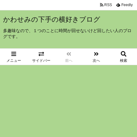
RSS
Feedly
かわせみの下手の横好きブログ
多趣味なので、１つのことに時間が回せないけど回したい人のブロ
グです。
メニュー
サイドバー
前へ
次へ
検索