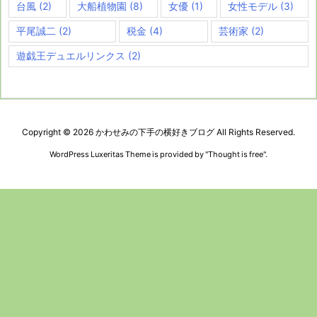
台風
(2)
大船植物園
(8)
女優
(1)
女性モデル
(3)
平尾誠二
(2)
税金
(4)
芸術家
(2)
遊戯王デュエルリンクス
(2)
Copyright ©
2026
かわせみの下手の横好きブログ
All Rights Reserved.
WordPress Luxeritas Theme is provided by "
Thought is free
".