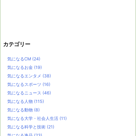
カテゴリー
気になるCM
(24)
気になるお金
(19)
気になるエンタメ
(38)
気になるスポーツ
(16)
気になるニュース
(46)
気になる人物
(115)
気になる動物
(8)
気になる大学・社会人生活
(11)
気になる科学と技術
(21)
気になる逸品
(23)