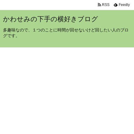
RSS
Feedly
かわせみの下手の横好きブログ
多趣味なので、１つのことに時間が回せないけど回したい人のブロ
グです。