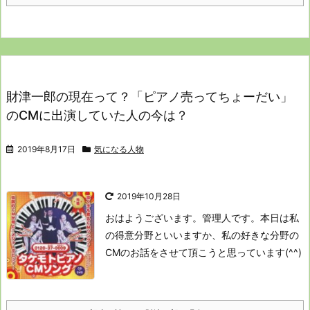
財津一郎の現在って？「ピアノ売ってちょーだい」
のCMに出演していた人の今は？
2019年8月17日
気になる人物
2019年10月28日
おはようございます。管理人です。
本日は私
の得意分野といいますか、
私の好きな分野の
CMのお話をさせて頂こうと思っています(^^)