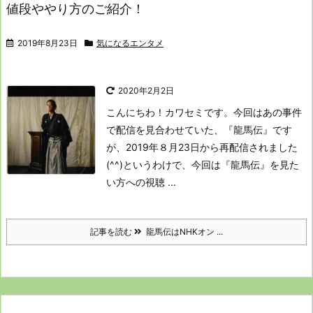
値段ややり方のご紹介！
2019年8月23日
気になるエンタメ
2020年2月2日
こんにちわ！カワセミです。
今回はあの事件
で配信を見合わせていた、
『龍馬伝』です
が、2019年８月23日から再配信されました
(^^)
というわけで、今回は『龍馬伝』を見た
い方への
視聴 ...
記事を読む
龍馬伝はNHKオン ...