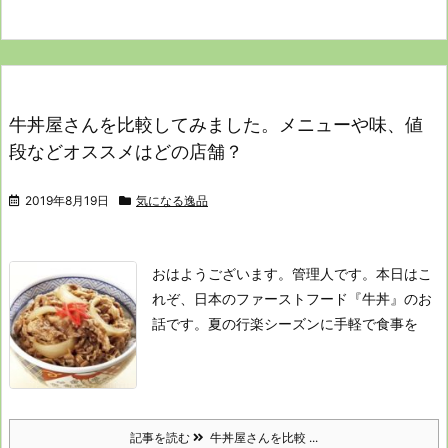
牛丼屋さんを比較してみました。メニューや味、値
段などオススメはどの店舗？
2019年8月19日
気になる逸品
おはようございます。管理人です。
本日はこ
れぞ、日本のファーストフード
『牛丼』のお
話です。
夏の行楽シーズンに手軽で食事を
記事を読む
牛丼屋さんを比較 ...