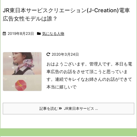
JR東日本サービスクリエーション(J-Creation)電車
広告女性モデルは誰？
2019年8月23日
気になる人物
2020年3月24日
おはようございます。管理人です。
本日も電
車広告のお話をさせて頂こうと思っていま
す。
連続でキレイなお姉さんのお話ができて
本当に嬉しいで
記事を読む
JR東日本サービス ...