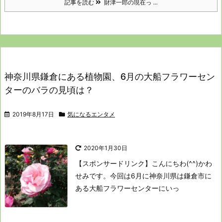
記事を読む
財津一郎の現在っ ...
神奈川県鎌倉にある植物園、6月の大船フラワーセン
ターのバラの見頃は？
2019年8月17日
気になるエンタメ
2020年1月30日
【スポンサードリンク】
こんにちわ(^^)かわ
せみです。
今回は6月に神奈川県は鎌倉市に
ある
大船フラワーセンターにいっ