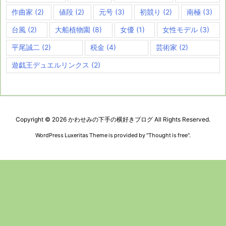
作曲家
(2)
値段
(2)
元号
(3)
初競り
(2)
南極
(3)
台風
(2)
大船植物園
(8)
女優
(1)
女性モデル
(3)
平尾誠二
(2)
税金
(4)
芸術家
(2)
遊戯王デュエルリンクス
(2)
Copyright ©
2026
かわせみの下手の横好きブログ
All Rights Reserved.
WordPress Luxeritas Theme is provided by "
Thought is free
".