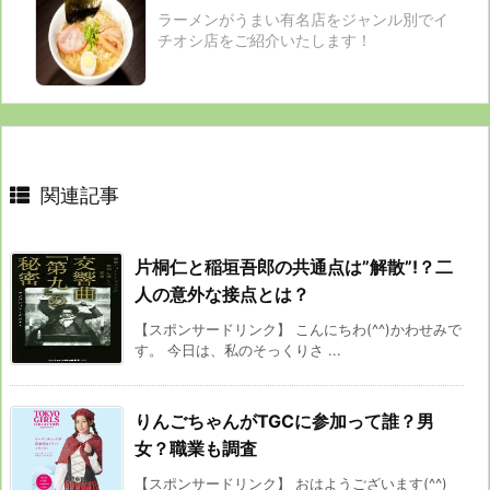
ラーメンがうまい有名店をジャンル別でイ
チオシ店をご紹介いたします！
関連記事
片桐仁と稲垣吾郎の共通点は”解散”!？二
人の意外な接点とは？
【スポンサードリンク】 こんにちわ(^^)かわせみで
す。 今日は、私のそっくりさ ...
りんごちゃんがTGCに参加って誰？男
女？職業も調査
【スポンサードリンク】 おはようございます(^^)