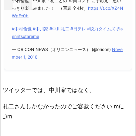
中村倫也、中川家・礼二との“即興コント”に手応え「思い
っきり楽しみました！」（写真 全4枚）
https://t.co/XZ4N
WpFc0b
#中村倫也
#中川家
#中川礼二
#日テレ
#脱力タイムズ
@s
enritsutareme
— ORICON NEWS（オリコンニュース） (@oricon)
Nove
mber 1, 2018
ツイッターでは、中川家ではなく、
礼二さんしかなかったのでご容赦ください m(_
_)m