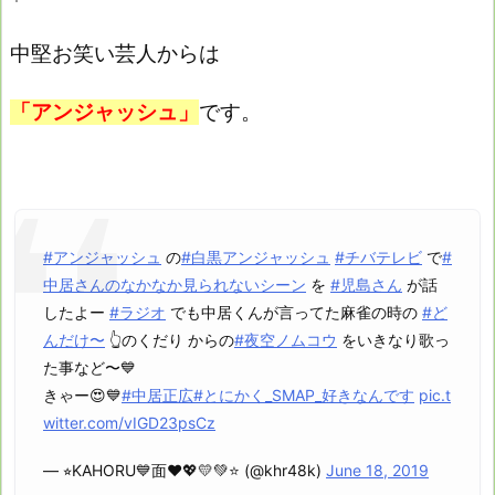
中堅お笑い芸人からは
「アンジャッシュ」
です。
#アンジャッシュ
の
#白黒アンジャッシュ
#チバテレビ
で
#
中居さんのなかなか見られないシーン
を
#児島さん
が話
したよー
#ラジオ
でも中居くんが言ってた麻雀の時の
#ど
んだけ〜
👆のくだり からの
#夜空ノムコウ
をいきなり歌っ
た事など〜💙
きゃー😍💙
#中居正広
#とにかく_SMAP_好きなんです
pic.t
witter.com/vIGD23psCz
— ⭐︎KAHORU💙面❤️💖💛💚⭐️ (@khr48k)
June 18, 2019