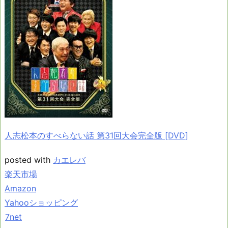
人志松本のすべらない話 第31回大会完全版 [DVD]
posted with
カエレバ
楽天市場
Amazon
Yahooショッピング
7net