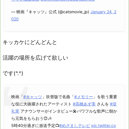
— 映画『キャッツ』公式 (@catsmovie_jp)
January 24, 2
020
キッカケにどんどんと
活躍の場所を広げて欲しい
です(^.^)
映画「
#キャッツ
」吹替版で名曲「
#メモリー
」を歌う重要
な役に大抜擢されたアーティスト
#高橋あず美
さんを
#堤
礼実
アナウンサーがインタビュー🎤パワフルな歌声に朝か
ら元気をもらおう😊🎶
5時40分過ぎに放送予定📺
#めざましテレビ
pic.twitter.co