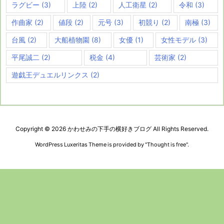
ラグビー
(3)
上陸
(2)
人工衛星
(2)
令和
(3)
作曲家
(2)
値段
(2)
元号
(3)
初競り
(2)
南極
(3)
台風
(2)
大船植物園
(8)
女優
(1)
女性モデル
(3)
平尾誠二
(2)
税金
(4)
芸術家
(2)
遊戯王デュエルリンクス
(2)
Copyright ©
2026
かわせみの下手の横好きブログ
All Rights Reserved.
WordPress Luxeritas Theme is provided by "
Thought is free
".