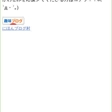
`д・´｡)
にほんブログ村