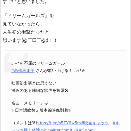
すごいと思いました。
『ドリームガールズ』を
見ていなかったら、
人生初の衝撃だったと
思います(@￣□￣@;)！！
｡:+*✯ 不屈のドリームガール
#高橋あず美
さんが歌い上げる！ ｡:+*✯
映画初出演とは思えない
深みのある繊細な歌声を披露🎤
名曲「メモリー」🌙
✨日本語吹替え版本編映像到着✨
コメントは🔻
https://t.co/s5ZY6w5rsl
#映画キャッツ
#キ
ャッツ極上体験
pic.twitter.com/Li8DkZpmcO