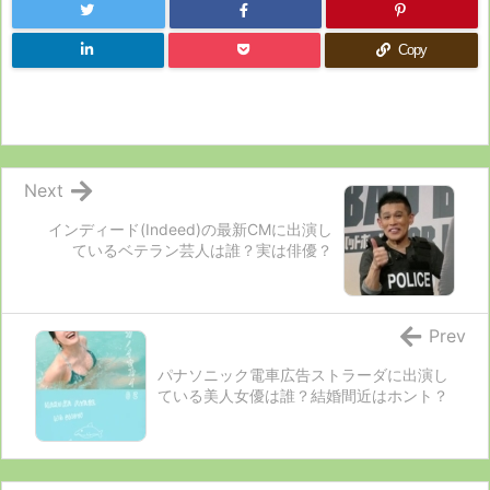
Copy
Next
インディード(Indeed)の最新CMに出演し
ているベテラン芸人は誰？実は俳優？
Prev
パナソニック電車広告ストラーダに出演し
ている美人女優は誰？結婚間近はホント？