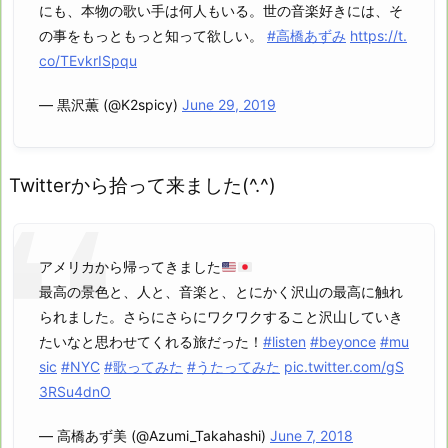
にも、本物の歌い手は何人もいる。世の音楽好きには、そ
の事をもっともっと知って欲しい。
#高橋あずみ
https://t.
co/TEvkrISpqu
— 黒沢薫 (@K2spicy)
June 29, 2019
Twitterから拾って来ました(^.^)
アメリカから帰ってきました
最高の景色と、人と、音楽と、とにかく沢山の最高に触れ
られました。さらにさらにワクワクすること沢山していき
たいなと思わせてくれる旅だった！
#listen
#beyonce
#mu
sic
#NYC
#歌ってみた
#うたってみた
pic.twitter.com/gS
3RSu4dnO
— 高橋あず美 (@Azumi_Takahashi)
June 7, 2018