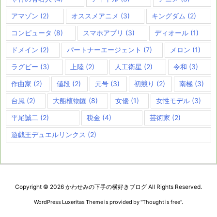
アマゾン
(2)
オススメアニメ
(3)
キングダム
(2)
コンピュータ
(8)
スマホアプリ
(3)
ディオール
(1)
ドメイン
(2)
パートナーエージェント
(7)
メロン
(1)
ラグビー
(3)
上陸
(2)
人工衛星
(2)
令和
(3)
作曲家
(2)
値段
(2)
元号
(3)
初競り
(2)
南極
(3)
台風
(2)
大船植物園
(8)
女優
(1)
女性モデル
(3)
平尾誠二
(2)
税金
(4)
芸術家
(2)
遊戯王デュエルリンクス
(2)
Copyright ©
2026
かわせみの下手の横好きブログ
All Rights Reserved.
WordPress Luxeritas Theme is provided by "
Thought is free
".