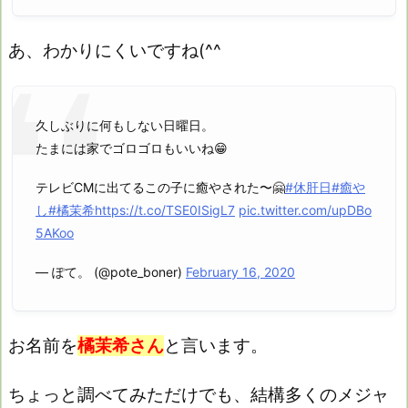
あ、わかりにくいですね(^^ゞ
久しぶりに何もしない日曜日。
たまには家でゴロゴロもいいね😁
テレビCMに出てるこの子に癒やされた〜🤗
#休肝日
#癒や
し
#橘茉希
https://t.co/TSE0ISigL7
pic.twitter.com/upDBo
5AKoo
— ぽて。 (@pote_boner)
February 16, 2020
お名前を
橘茉希さん
と言います。
ちょっと調べてみただけでも、結構多くのメジャ