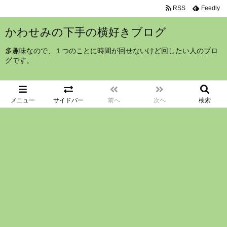
RSS
Feedly
かわせみの下手の横好きブログ
多趣味なので、１つのことに時間が回せないけど回したい人のブロ
グです。
メニュー
サイドバー
前へ
次へ
検索