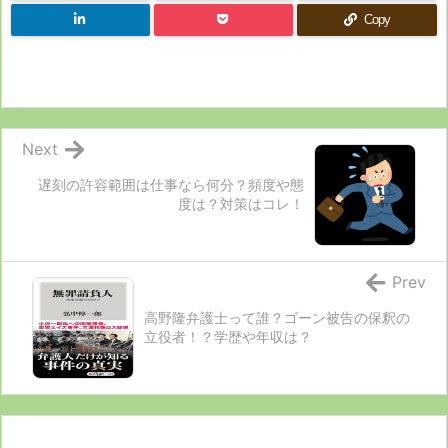
Copy
Next
遅刻の許容範囲は仕事なら何分？頻度や態
度は？対策はコレ！
Prev
高野隆弁護士って誰？ゴーン被告の保釈の
立役者！？学歴や年収は？