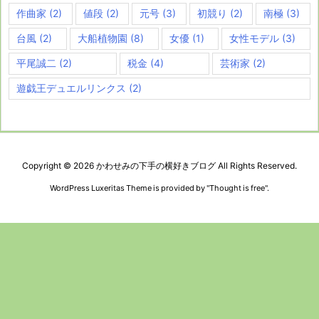
作曲家
(2)
値段
(2)
元号
(3)
初競り
(2)
南極
(3)
台風
(2)
大船植物園
(8)
女優
(1)
女性モデル
(3)
平尾誠二
(2)
税金
(4)
芸術家
(2)
遊戯王デュエルリンクス
(2)
Copyright ©
2026
かわせみの下手の横好きブログ
All Rights Reserved.
WordPress Luxeritas Theme is provided by "
Thought is free
".