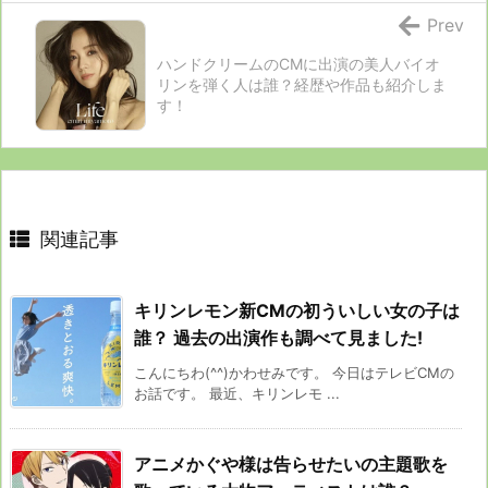
Prev
ハンドクリームのCMに出演の美人バイオ
リンを弾く人は誰？経歴や作品も紹介しま
す！
関連記事
キリンレモン新CMの初ういしい女の子は
誰？ 過去の出演作も調べて見ました!
こんにちわ(^^)かわせみです。 今日はテレビCMの
お話です。 最近、キリンレモ ...
アニメかぐや様は告らせたいの主題歌を