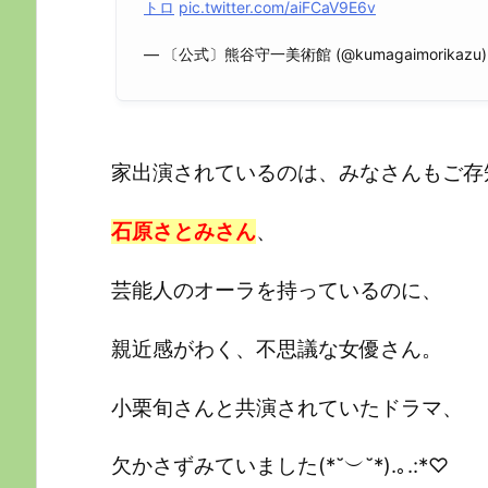
トロ
pic.twitter.com/aiFCaV9E6v
— 〔公式〕熊谷守一美術館 (@kumagaimorikazu
家出演されているのは、みなさんもご存
石原さとみさん
、
芸能人のオーラを持っているのに、
親近感がわく、不思議な女優さん。
小栗旬さんと共演されていたドラマ、
欠かさずみていました
(*˘︶˘*).｡.:*♡