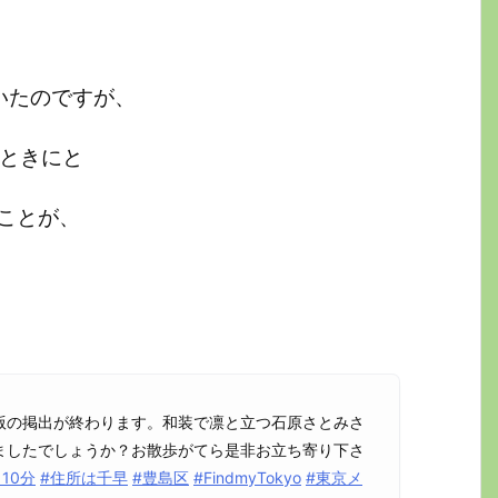
いたのですが、
るときにと
ことが、
版の掲出が終わります。和装で凛と立つ石原さとみさ
ましたでしょうか？お散歩がてら是非お立ち寄り下さ
10分
#住所は千早
#豊島区
#FindmyTokyo
#東京メ