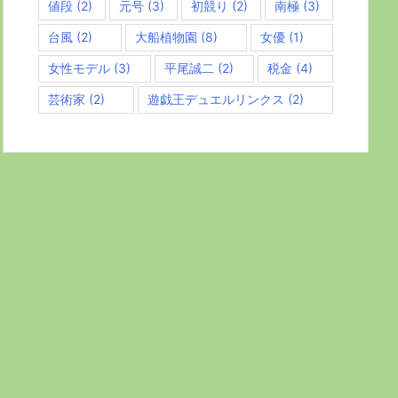
値段
(2)
元号
(3)
初競り
(2)
南極
(3)
台風
(2)
大船植物園
(8)
女優
(1)
女性モデル
(3)
平尾誠二
(2)
税金
(4)
芸術家
(2)
遊戯王デュエルリンクス
(2)