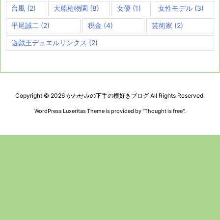
台風
(2)
大船植物園
(8)
女優
(1)
女性モデル
(3)
平尾誠二
(2)
税金
(4)
芸術家
(2)
遊戯王デュエルリンクス
(2)
Copyright ©
2026
かわせみの下手の横好きブログ
All Rights Reserved.
WordPress Luxeritas Theme is provided by "
Thought is free
".