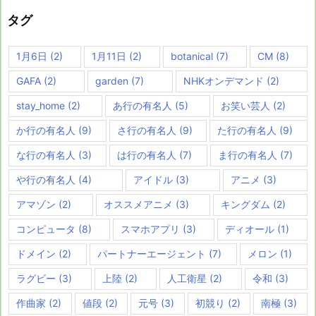
タグ
1月6日
(2)
1月11日
(2)
botanical
(7)
CM
(8)
GAFA
(2)
garden
(7)
NHKオンデマンド
(2)
stay_home
(2)
あ行の有名人
(5)
お笑い芸人
(2)
か行の有名人
(9)
さ行の有名人
(9)
た行の有名人
(9)
な行の有名人
(3)
は行の有名人
(7)
ま行の有名人
(7)
や行の有名人
(4)
アイドル
(3)
アニメ
(3)
アマゾン
(2)
オススメアニメ
(3)
キングダム
(2)
コンピュータ
(8)
スマホアプリ
(3)
ディオール
(1)
ドメイン
(2)
パートナーエージェント
(7)
メロン
(1)
ラグビー
(3)
上陸
(2)
人工衛星
(2)
令和
(3)
作曲家
(2)
値段
(2)
元号
(3)
初競り
(2)
南極
(3)