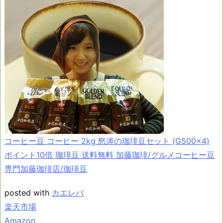
コーヒー豆 コーヒー 2kg 怒涛の珈琲豆セット (G500×4)
ポイント10倍 珈琲豆 送料無料 加藤珈琲/グルメコーヒー豆
専門加藤珈琲店/珈琲豆
posted with
カエレバ
楽天市場
Amazon