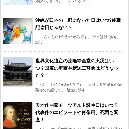
検家のお話です。 いつもクド ...
沖縄が日本の一部になった日はいつ?終戦
記念日じゃない？
こんにちわ(^^)かわせみです。 今日は歴史のお
話で ...
世界文化遺産の法隆寺金堂の火災はい
つ？国宝の壁画や釈迦三尊像はどうなっ
た？
こんにちわ(^^)かわせみです。 本日は世界遺産の法
隆寺のお話です。 後世に残す ...
天才作曲家モーツアルト誕生日はいつ？
代表作のエピソードや肖像画、死因も調
査！
こんにちわ(^^)かわせみです。 今日は芸術のお話で