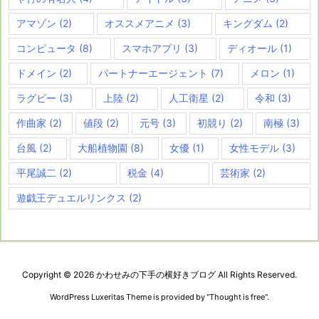
アマゾン
(2)
オススメアニメ
(3)
キングダム
(2)
コンピュータ
(8)
スマホアプリ
(3)
ディオール
(1)
ドメイン
(2)
パートナーエージェント
(7)
メロン
(1)
ラグビー
(3)
上陸
(2)
人工衛星
(2)
令和
(3)
作曲家
(2)
値段
(2)
元号
(3)
初競り
(2)
南極
(3)
台風
(2)
大船植物園
(8)
女優
(1)
女性モデル
(3)
平尾誠二
(2)
税金
(4)
芸術家
(2)
遊戯王デュエルリンクス
(2)
Copyright ©
2026
かわせみの下手の横好きブログ
All Rights Reserved.
WordPress Luxeritas Theme is provided by "
Thought is free
".