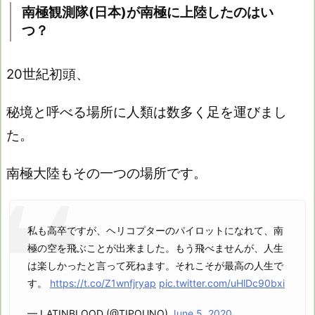
南極観測隊(日本)が南極に上陸したのはい
つ？
20世紀初頭、
秘境と呼べる場所に人類は数多く足を運びまし
た。
南極大陸もその一つの場所です。
私も高卒ですが、ヘリコプターのパイロットになれて、南
極の空を飛ぶことが出来ました。もう飛べませんが、人生
は楽しかったと言って死ねます。それこそが最高の人生で
す。
https://t.co/Z1wnfjryap
pic.twitter.com/uHlDc90bxi
— LATINBLOOD (@TIPOUNO)
June 5, 2020