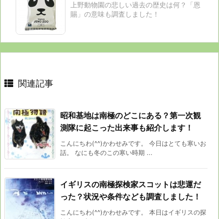
上野動物園の悲しい過去の歴史は何？「恩
賜」の意味も調査しました！
関連記事
昭和基地は南極のどこにある？第一次観
測隊に起こった出来事も紹介します！
こんにちわ(^^)かわせみです。 今日はとても寒いお
話。 なにも冬のこの寒い時期 ...
イギリスの南極探検家スコットは悲運だ
った？状況や条件なども調査しました！
こんにちわ(^^)かわせみです。 本日はイギリスの探