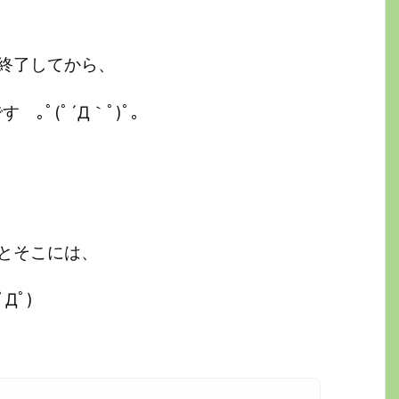
終了してから、
｡ﾟ(ﾟ´Д｀ﾟ)ﾟ｡
とそこには、
Дﾟ)