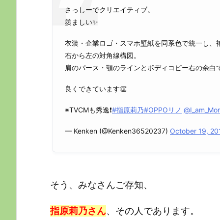
さっしーでクリエイティブ。
羨ましい✨
衣装・企業ロゴ・スマホ壁紙を同系色で統一し、
右から左の対角線構図。
肩のパース・顎のラインとボディコピー右の余白
良くできています👏
※TVCMも秀逸❗
#指原莉乃
#OPPOリノ
@I_am_Mor
— Kenken (@Kenken36520237)
October 19, 20
そう、みなさんご存知、
指原莉乃さん
、その人であります。