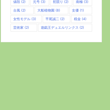
値段
(2)
元号
(3)
初競り
(2)
南極
(3)
台風
(2)
大船植物園
(8)
女優
(1)
女性モデル
(3)
平尾誠二
(2)
税金
(4)
芸術家
(2)
遊戯王デュエルリンクス
(2)