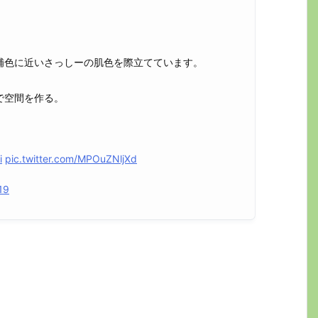
補色に近いさっしーの肌色を際立てています。
で空間を作る。
i
pic.twitter.com/MPOuZNljXd
19