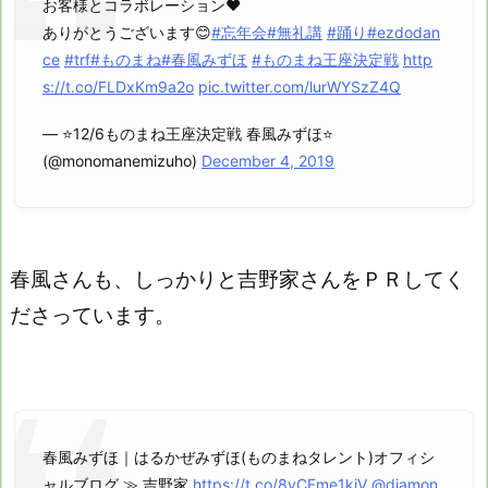
お客様とコラボレーション❤️
ありがとうございます😊
#忘年会
#無礼講
#踊り
#ezdodan
ce
#trf
#ものまね
#春風みずほ
#ものまね王座決定戦
http
s://t.co/FLDxKm9a2o
pic.twitter.com/lurWYSzZ4Q
— ⭐️12/6ものまね王座決定戦 春風みずほ⭐️
(@monomanemizuho)
December 4, 2019
春風さんも、しっかりと吉野家さんをＰＲしてく
ださっています。
春風みずほ｜はるかぜみずほ(ものまねタレント)オフィシ
ャルブログ ≫ 吉野家
https://t.co/8vCFme1kjV
@diamon