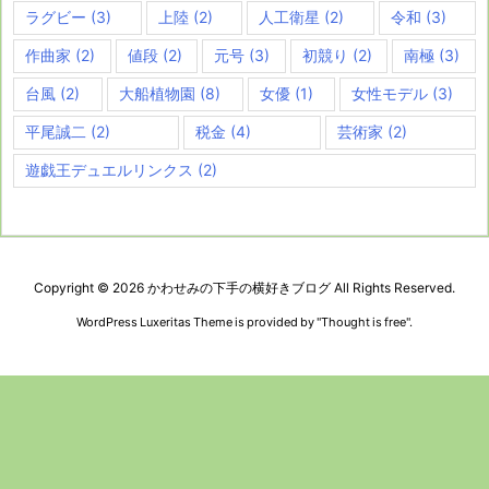
ラグビー
(3)
上陸
(2)
人工衛星
(2)
令和
(3)
作曲家
(2)
値段
(2)
元号
(3)
初競り
(2)
南極
(3)
台風
(2)
大船植物園
(8)
女優
(1)
女性モデル
(3)
平尾誠二
(2)
税金
(4)
芸術家
(2)
遊戯王デュエルリンクス
(2)
Copyright ©
2026
かわせみの下手の横好きブログ
All Rights Reserved.
WordPress Luxeritas Theme is provided by "
Thought is free
".