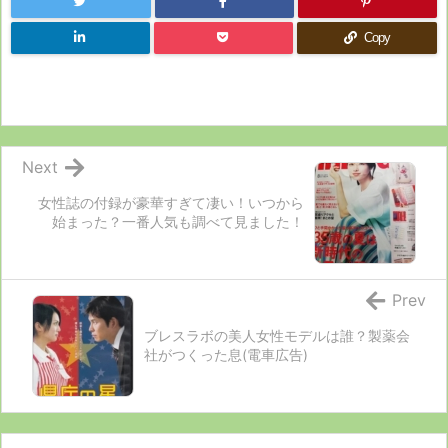
Copy
Next
女性誌の付録が豪華すぎて凄い！いつから
始まった？一番人気も調べて見ました！
Prev
ブレスラボの美人女性モデルは誰？製薬会
社がつくった息(電車広告)