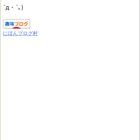
`д・´｡)
にほんブログ村