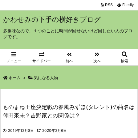
RSS
Feedly
かわせみの下手の横好きブログ
多趣味なので、１つのことに時間が回せないけど回したい人のブロ
グです。
メニュー
サイドバー
前へ
次へ
検索
ホーム
>
気になる人物
ものまね王座決定戦の春風みずほ(タレント)の曲名は
倖田來未？吉野家との関係は？
2019年12月8日
2020年2月6日