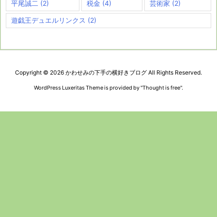
平尾誠二
(2)
税金
(4)
芸術家
(2)
遊戯王デュエルリンクス
(2)
Copyright ©
2026
かわせみの下手の横好きブログ
All Rights Reserved.
WordPress Luxeritas Theme is provided by "
Thought is free
".