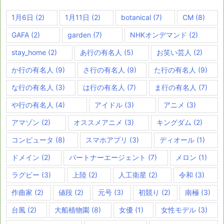
1月6日
(2)
1月11日
(2)
botanical
(7)
CM
(8)
GAFA
(2)
garden
(7)
NHKオンデマンド
(2)
stay_home
(2)
あ行の有名人
(5)
お笑い芸人
(2)
か行の有名人
(9)
さ行の有名人
(9)
た行の有名人
(9)
な行の有名人
(3)
は行の有名人
(7)
ま行の有名人
(7)
や行の有名人
(4)
アイドル
(3)
アニメ
(3)
アマゾン
(2)
オススメアニメ
(3)
キングダム
(2)
コンピュータ
(8)
スマホアプリ
(3)
ディオール
(1)
ドメイン
(2)
パートナーエージェント
(7)
メロン
(1)
ラグビー
(3)
上陸
(2)
人工衛星
(2)
令和
(3)
作曲家
(2)
値段
(2)
元号
(3)
初競り
(2)
南極
(3)
台風
(2)
大船植物園
(8)
女優
(1)
女性モデル
(3)