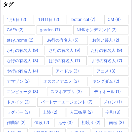
タグ
1月6日
(2)
1月11日
(2)
botanical
(7)
CM
(8)
GAFA
(2)
garden
(7)
NHKオンデマンド
(2)
stay_home
(2)
あ行の有名人
(5)
お笑い芸人
(2)
か行の有名人
(9)
さ行の有名人
(9)
た行の有名人
(9)
な行の有名人
(3)
は行の有名人
(7)
ま行の有名人
(7)
や行の有名人
(4)
アイドル
(3)
アニメ
(3)
アマゾン
(2)
オススメアニメ
(3)
キングダム
(2)
コンピュータ
(8)
スマホアプリ
(3)
ディオール
(1)
ドメイン
(2)
パートナーエージェント
(7)
メロン
(1)
ラグビー
(3)
上陸
(2)
人工衛星
(2)
令和
(3)
作曲家
(2)
値段
(2)
元号
(3)
初競り
(2)
南極
(3)