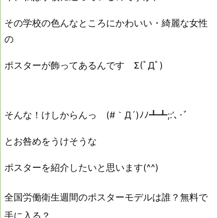
その学校の色んなところにかわいい・綺麗な女性
の
ポスターが飾ってあるんです Σ(ﾟДﾟ)
そんな！けしからんっ (#｀Д´)ﾉﾉ┻┻;:’､･ﾞ
とお咎めをうけそうな
ポスターを紹介したいと思います(^^)
全国労働衛生週間の
ポスターモデルは誰？無料で
手に入る？