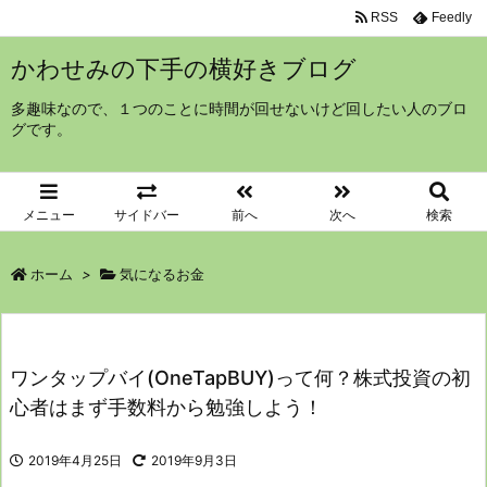
RSS
Feedly
かわせみの下手の横好きブログ
多趣味なので、１つのことに時間が回せないけど回したい人のブロ
グです。
メニュー
サイドバー
前へ
次へ
検索
ホーム
>
気になるお金
ワンタップバイ(OneTapBUY)って何？株式投資の初
心者はまず手数料から勉強しよう！
2019年4月25日
2019年9月3日