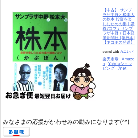
【中古】 サンプ
ラザ中野と松本大
の株本 投資を楽
しむための集中講
義7コマ / サンプ
ラザ中野 / 日本経
済新聞社 [単行本]
【ネコポス発送】
posted with
カエレバ
楽天市場
Amazo
n
Yahooショッ
ピング
7net
みなさまの応援がかわせみの励みになります(^^)