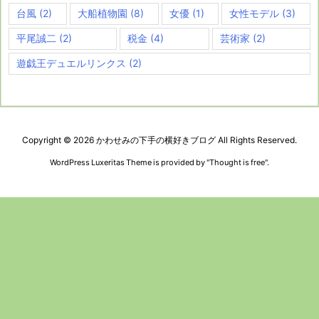
台風
(2)
大船植物園
(8)
女優
(1)
女性モデル
(3)
平尾誠二
(2)
税金
(4)
芸術家
(2)
遊戯王デュエルリンクス
(2)
Copyright ©
2026
かわせみの下手の横好きブログ
All Rights Reserved.
WordPress Luxeritas Theme is provided by "
Thought is free
".