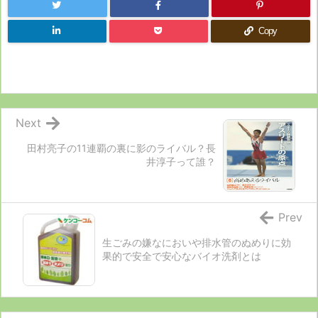
Copy
Next
田村亮子の11連覇の裏に影のライバル？長
井淳子って誰？
Prev
生ごみの嫌なにおいや排水管のぬめりに効
果的で安全で安心なバイオ洗剤とは