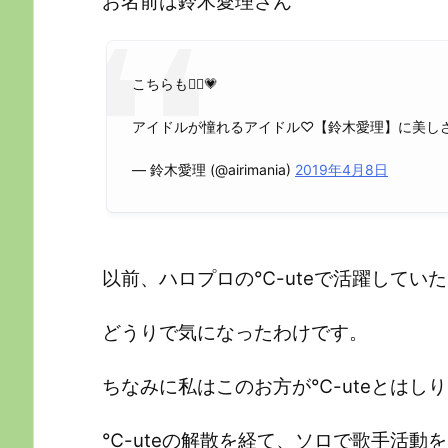
お名前は鈴木愛理さん
こちらも💁‍♀️💗
アイドルが憧れるアイドル♡【鈴木愛理】に美し
— 鈴木愛理 (@airimania)
2019年4月8日
以前、ハロプロの℃-uteで活躍してい
どうりで気になったわけです。
ちなみに私はこのお方が℃-uteとはしりませ
℃-uteの解散を経て、ソロで歌手活動