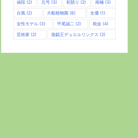
値段
(2)
元号
(3)
初競り
(2)
南極
(3)
台風
(2)
大船植物園
(8)
女優
(1)
女性モデル
(3)
平尾誠二
(2)
税金
(4)
芸術家
(2)
遊戯王デュエルリンクス
(2)