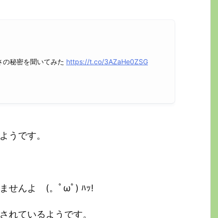
さの秘密を聞いてみた
https://t.co/3AZaHe0ZSG
たようです。
んよ (。ﾟωﾟ) ﾊｯ!
をされているようです。