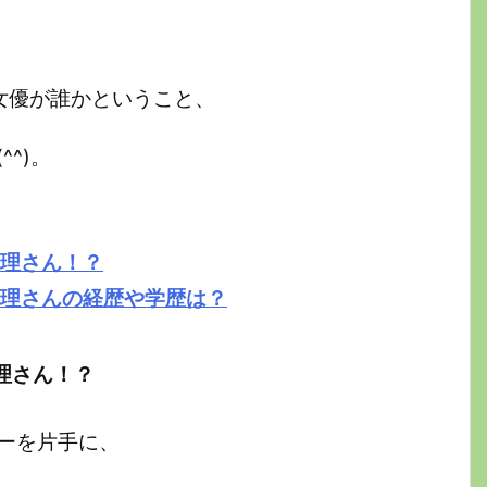
女優が誰かということ、
^)。
愛理さん！？
愛理さんの経歴や学歴は？
理さん！？
ーを片手に、