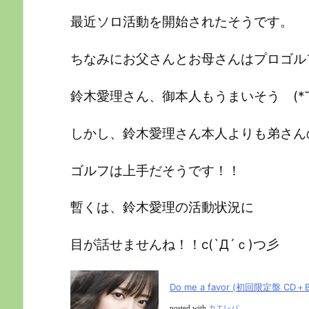
最近ソロ活動を開始されたそうです。
ちなみにお父さんとお母さんはプロゴル
鈴木愛理さん、御本人もうまいそう (*˘︶˘*
しかし、鈴木愛理さん本人よりも弟さん
ゴルフは上手だそうです！！
暫くは、鈴木愛理の活動状況に
目が話せませんね！！c(`Д´ｃ)つ彡
Do me a favor (初回限定盤 CD＋B
posted with
カエレバ