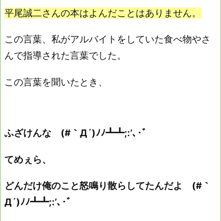
平尾誠二さんの本はよんだことはありません。
この言葉、私がアルバイトをしていた食べ物やさ
んで指導された言葉でした。
この言葉を聞いたとき、
ふざけんな (#｀Д´)ﾉﾉ┻┻;:’､･ﾞ
てめぇら、
どんだけ俺のこと怒鳴り散らしてたんだよ (#｀
Д´)ﾉﾉ┻┻;:’､･ﾞ