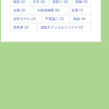
値段
(2)
元号
(3)
初競り
(2)
南極
(3)
台風
(2)
大船植物園
(8)
女優
(1)
女性モデル
(3)
平尾誠二
(2)
税金
(4)
芸術家
(2)
遊戯王デュエルリンクス
(2)